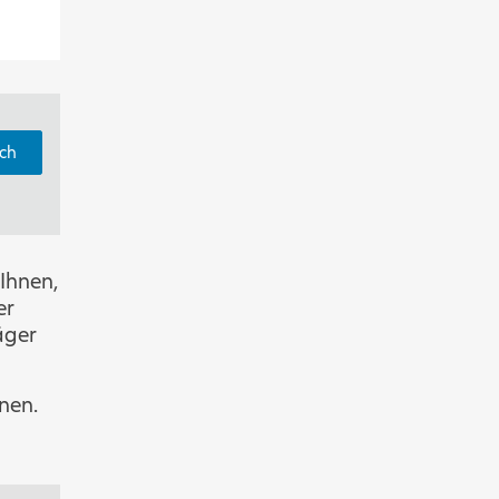
ch
 Ihnen,
er
äger
nen.