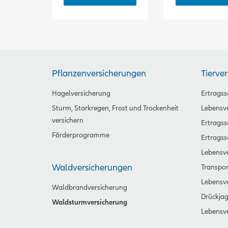
Pflanzenversicherungen
Tierve
Hagelversicherung
Ertragss
Sturm, Starkregen, Frost und Trockenheit
Lebensve
versichern
Ertrags
Förderprogramme
Ertragss
Lebensve
Waldversicherungen
Transpor
Lebensv
Waldbrandversicherung
Drückjag
Waldsturmversicherung
Lebensv